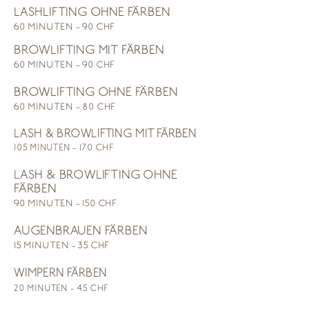
Wimpernlifting - durch das 
LASHLIFTING OHNE FÄRBEN
Wimpernlifting werden Ihre 
60 MINUTEN - 90 CHF
natürlichen Wimpern sanft 
angehoben und optisch verlängert 
BROWLIFTING MIT FÄRBEN
- für einen wunderschönen 
60 MINUTEN - 90 CHF
Schwung und offene, strahlende 
BROWLIFTING OHNE FÄRBEN
Augen. Das Ergebnis hält 6 bis 8 
60 MINUTEN - 80 CHF
Wochen, ganz ohne Wimpernzange 
oder Extensions. Nach der 
LASH & BROWLIFTING MIT FÄRBEN
Behandlung dürfen die Wimpern 
105 MINUTEN - 170 CHF
etwa 24 Stunden lang nicht in 
Berührung mit Wasser kommen. 
LASH & BROWLIFTING OHNE
Danach sind sie jedoch 
FÄRBEN
wasserbeständig und bleiben bis 
90 MINUTEN - 150 CHF
zu 8 Wochen in Form.

AUGENBRAUEN FÄRBEN
Brauenlifting - Ein Brauenlifting 
15 MINUTEN - 35 CHF
formt und fixiert Ihre Augenbrauen, 
WIMPERN FÄRBEN
sodass sie voller und definierter 
20 MINUTEN - 45 CHF
wirken. Ideal, um die natürliche 
Form Ihrer Brauen zu betonen und 