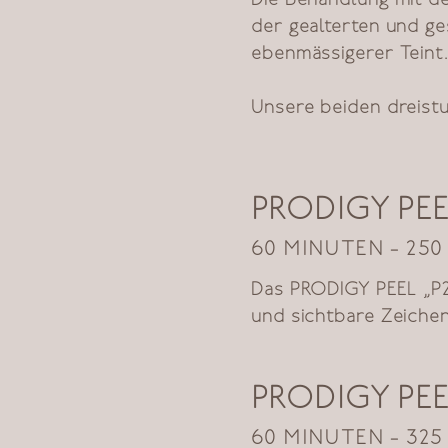
Die Behandlung mit d
der gealterten und ges
ebenmässigerer Teint.
Unsere beiden dreist
zeichnen sich durch e
Belastung und kurzen A
PRODIGY PEE
Dank der selbstneutr
sichere und effektive
60 MINUTEN - 250
PEEL P2 (oberflächlic
Das PRODIGY PEEL „P2"
mitteltiefes Peeling) 
und sichtbare Zeichen
sich auch erfolgreich
eines unebenmässigen 
Haut an Armen und Be
Teint.

oder Hautrötungen am
PRODIGY PEE
Vorteile:

Vereinbaren Sie ein u
60 MINUTEN - 325