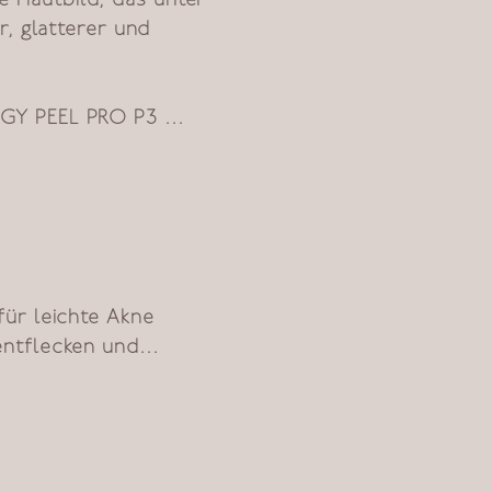
Hautbild, das unter 
, glatterer und 
GY PEEL PRO P3 
e bei minimaler 
 SYSTEME eine 
utbilds. Das PRODIGY 
ächliches bis 
ür leichte Akne 
ts, sondern lassen 
ntflecken und 
weise an erschlaffter 
strahlenden 
erten Bereichen 
ie optimale 