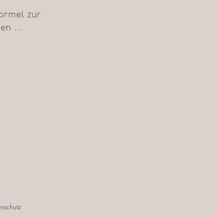
e Ihre natürliche 
rmel zur 
en 
ken deutlich 
hen und 
 erneuertes 
en und Fältchen

nschutz